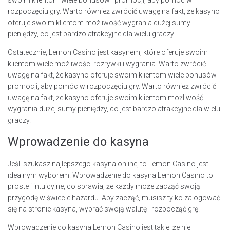
rozpoczęciu gry. Warto również zwrócić uwagę na fakt, że kasyno
oferuje swoim klientom możliwość wygrania dużej sumy
pieniędzy, co jest bardzo atrakcyjne dla wielu graczy.
Ostatecznie, Lemon Casino jest kasynem, które oferuje swoim
klientom wiele możliwości rozrywki i wygrania. Warto zwrócić
uwagę na fakt, że kasyno oferuje swoim klientom wiele bonusów i
promocji, aby pomóc w rozpoczęciu gry. Warto również zwrócić
uwagę na fakt, że kasyno oferuje swoim klientom możliwość
wygrania dużej sumy pieniędzy, co jest bardzo atrakcyjne dla wielu
graczy.
Wprowadzenie do kasyna
Jeśli szukasz najlepszego kasyna online, to Lemon Casino jest
idealnym wyborem. Wprowadzenie do kasyna Lemon Casino to
proste i intuicyjne, co sprawia, że każdy może zacząć swoją
przygodę w świecie hazardu. Aby zacząć, musisz tylko zalogować
się na stronie kasyna, wybrać swoją walutę i rozpocząć grę.
Wprowadzenie do kasyna Lemon Casino jest takie, że nie