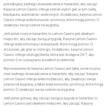
potrzebujesz żadnego doświadczenia w hazardzie, aby zacząć.
Kasyna Lemon Casino oferuje szeroki wybór gier, w tym rulety,
blackjacka, automatów i wiele innych. Dodatkowo, kasyna Lemon
Casino oferuje wiele bonusów i promocji, które mogą pomóc Ci
zwiększyć swoje szanse na wygraną.
Jeśli jesteś nowy w hazardzie, to Lemon Casino jest idealnym
miejscem, aby zacząć swoją przygodę. Kasyna Lemon Casino
oferuje wiele informacji i wskazówek, które mogą pomóc Ci
zrozumieć, jak grać w różne gry. Dodatkowo, kasyna Lemon
Casino oferuje obsługę klienta, która jest dostępna 24/7, aby
pomóc Ci w rozwiązaniu wszelkich problemów.
Wprowadzenie do kasyna Lemon Casino jest takie, że nie musisz
mieć żadnego doświadczenia w hazardzie, aby zacząć. Kasyna
Lemon Casino oferuje wiele możliwości, aby zwiększyć swoje
szanse na wygraną, a także wiele bonusów i promocji, które mogą
pomóc Ci zwiększyć swoje szanse na wygraną.
Jeśli jesteś gotowy, aby zacząć swoją przygodę w hazardzie, to
Lemon Casino jest idealnym miejscem, aby zacząć. Kasyna