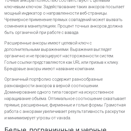
Точные анкоры полностью соответствуют с целевым
ключевым ключом. Задействование таких анкоров посылает
мощный индикатор о направленности веб-страницы.
Чрезмерное применение прямых совпадений может вызвать
сомнения в манипуляциях. Процент точных анкоров должна
быть органичной при работе с вавада.
Расширенные анкоры имеют целевой ключ с
дополнительными выражениями. Выражения выглядят
органично и не провоцируют настороженности систем.
Голые ссылки представляются как URL или призыв к клику.
Брендовые анкоры имеют название компании.
Органичный портфолио содержит разнообразные
разновидности анкоров в верной соотношении.
Доминирование одного типа говорит на искусственное
наращивание объёма. Оптимальное соотношение охватывает
прямые, расширенные, фирменные и голые формы. Грамотная
работа с анкорами увеличивает результативность раскрутки
и минимизирует угрозы от vavada.
Белые, пограничные и черные