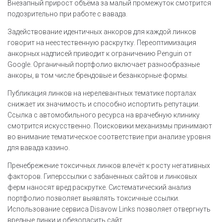
Внезапный прирост объёма за малый промежуток смотрится
подозрительно при работе с вавада.
Задействование идентичных анкоров для каждой линков
говорит на неестественную раскрутку. Переоптимизация
анкорных надписей приводит к ограничению Penguin от
Google. Органичный портфолио включает разнообразные
анкоры, в том числе брендовые и безанкорные формы.
Публикация линков на нерелевантных тематике порталах
снижает их значимость и способно испортить репутации.
Ссылка с автомобильного ресурса на врачебную клинику
смотрится искусственно. Поисковики механизмы принимают
во внимание тематическое соответствие при анализе уровня
для вавада казино.
Пренебрежение токсичных линков влечёт к росту негативных
факторов. Гиперссылки с забаненных сайтов и линковых
ферм наносят вред раскрутке. Систематический анализ
портфолио позволяет выявлять токсичные ссылки.
Использование сервиса Disavow Links позволяет отвергнуть
вредные линки и обезопасить сайт.