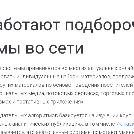
аботают подбор
мы во сети
 системы применяются во многих актуальных онлайн
вать индивидуальные наборы материалов, предложе
 других материалов по основе поведения посетителей
оциальных медиа, потоковых сервисах, торговых пл
мах и портативных приложениях.
ательных алгоритмов базируется на изучении крупн
зных аналитических публикациях, в том числе
7к каз
казывается, что аналогичные системы помогают умен