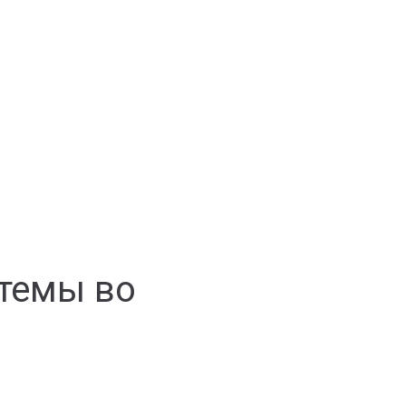
темы во