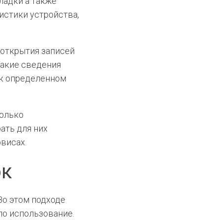
ладки а также
истики устройства,
 открытия записей
Такие сведения
 к определенном
колько
ать для них
висах.
ок
Во этом подходе
ло использование.