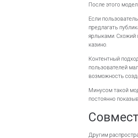
После этого модел
Если пользователь
предлагать публик
ярлыками. Схожий 
казино.
Контентный подход
пользователей мал
возможность созда
Минусом такой мод
постоянно показыв
Совмест
Другим распростра