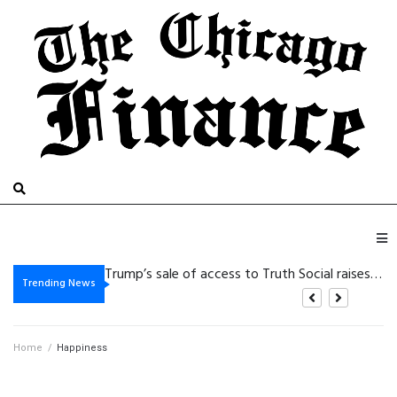
De beste bonussen van 2026 bij Beste Online Casino Zonder Cruks: wat zijn je
Trump’s sale of access to Truth Social raises eyebrows
Vegasino: Slots de Golpe Rápido para Victorias Cortas y de Alta Intensidad
Gambling platform Internet-based: Practical Details for the purpose of Safer Electronic Gaming
Trending News
Home
/
Happiness