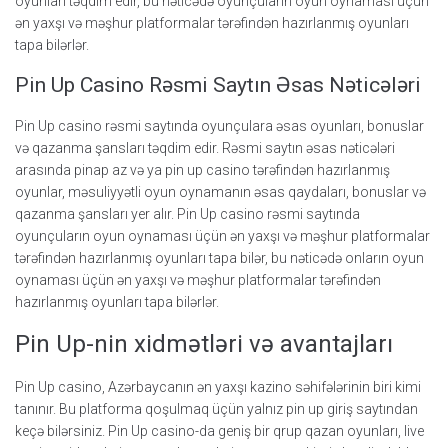
oyunları təqdim edir, bu nəticədə oyunçuların oyun oynaması üçün
ən yaxşı və məşhur platformalar tərəfindən hazırlanmış oyunları
tapa bilərlər.
Pin Up Casino Rəsmi Saytın Əsas Nəticələri
Pin Up casino rəsmi saytında oyunçulara əsas oyunları, bonuslar
və qazanma şansları təqdim edir. Rəsmi saytın əsas nəticələri
arasında pinap az və ya pin up casino tərəfindən hazırlanmış
oyunlar, məsuliyyətli oyun oynamanın əsas qaydaları, bonuslar və
qazanma şansları yer alır. Pin Up casino rəsmi saytında
oyunçuların oyun oynaması üçün ən yaxşı və məşhur platformalar
tərəfindən hazırlanmış oyunları tapa bilər, bu nəticədə onların oyun
oynaması üçün ən yaxşı və məşhur platformalar tərəfindən
hazırlanmış oyunları tapa bilərlər.
Pin Up-nin xidmətləri və avantajları
Pin Up casino, Azərbaycanın ən yaxşı kazino səhifələrinin biri kimi
tanınır. Bu platforma qoşulmaq üçün yalnız pin up giriş saytından
keçə bilərsiniz. Pin Up casino-da geniş bir qrup qazan oyunları, live