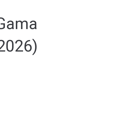
 Gama
2026)