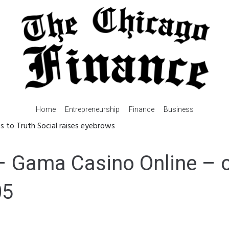
Home
Entrepreneurship
Finance
Business
lpe Rápido para Victorias Cortas y de Alta Intensidad
ernet-based: Practical Details for the purpose of Safer Electron
– Gama Casino Online – 
05