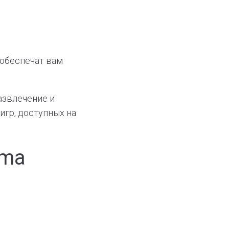
 обеспечат вам
азвлечение и
игр, доступных на
ama