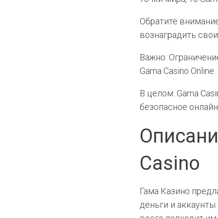
Обратите внимание
вознаградить свои
Важно: Ограничени
Gama Casino Online.
В целом: Gama Casi
безопасное онлайн
Описани
Casino
Гама Казино предл
деньги и аккаунты