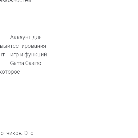
озможностей.
Аккаунт для
овый
тестирования
нт
игр и функций
Gama Casino.
 которое
ботчиков. Это