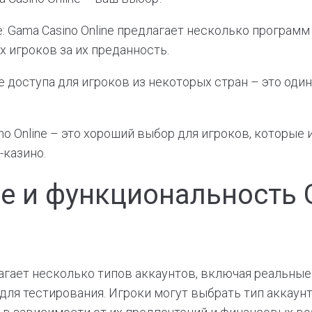
: Gama Casino Online предлагает несколько программ
х игроков за их преданность.
е доступа для игроков из некоторых стран – это оди
no Online – это хороший выбор для игроков, которые
-казино.
е и функциональность
агает несколько типов аккаунтов, включая реальные
 для тестирования. Игроки могут выбрать тип аккаун