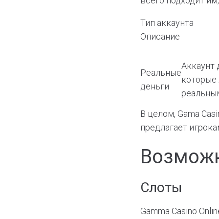
всего подходит им
Тип аккаунта
Описание
Аккаунт 
Реальные
которые 
деньги
реальны
В целом, Gama Cas
предлагает игрока
Возможн
Слоты
Gamma Casino Onlin