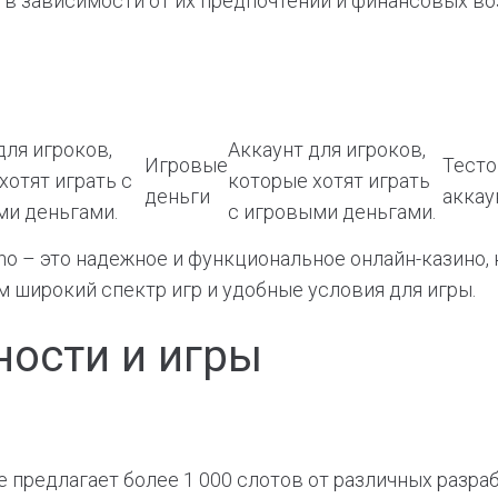
, в зависимости от их предпочтений и финансовых в
для игроков,
Аккаунт для игроков,
Игровые
Тест
хотят играть с
которые хотят играть
деньги
аккау
ми деньгами.
с игровыми деньгами.
ino – это надежное и функциональное онлайн-казино,
м широкий спектр игр и удобные условия для игры.
ости и игры
e предлагает более 1 000 слотов от различных разра