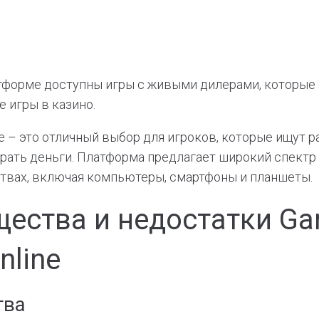
атформе доступны игры с живыми дилерами, которые
 игры в казино.
ne – это отличный выбор для игроков, которые ищут р
ать деньги. Платформа предлагает широкий спектр 
твах, включая компьютеры, смартфоны и планшеты.
ества и недостатки G
nline
тва