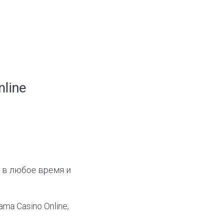
line
 в любое время и
a Casino Online,