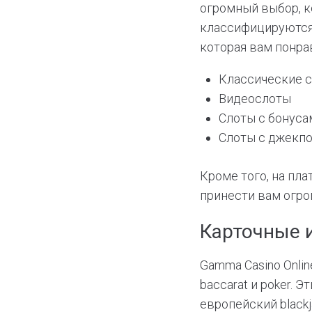
огромный выбор, к
классифицируются 
которая вам понра
Классические 
Видеослоты
Слоты с бонуса
Слоты с джекп
Кроме того, на пл
принести вам огр
Карточные 
Gamma Casino Onlin
baccarat и poker. 
европейский blackj