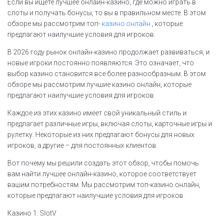
Если вы ищете лучшее онлайн-казино, где можно играть в
слоты и получать бонусы, то вы в правильном месте. В этом
обзоре мы рассмотрим топ-
казино онлайн
, которые
предлагают наилучшие условия для игроков.
В 2026 году рынок онлайн-казино продолжает развиваться, и
новые игроки постоянно появляются. Это означает, что
выбор казино становится все более разнообразным. В этом
обзоре мы рассмотрим лучшие казино онлайн, которые
предлагают наилучшие условия для игроков.
Каждое из этих казино имеет свой уникальный стиль и
предлагает различные игры, включая слоты, карточные игры и
рулетку. Некоторые из них предлагают бонусы для новых
игроков, а другие – для постоянных клиентов.
Вот почему мы решили создать этот обзор, чтобы помочь
вам найти лучшее онлайн-казино, которое соответствует
вашим потребностям. Мы рассмотрим топ-казино онлайн,
которые предлагают наилучшие условия для игроков.
Казино 1: SlotV