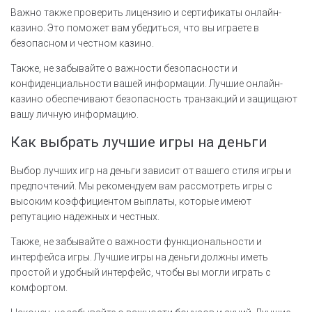
Важно также проверить лицензию и сертификаты онлайн-
казино. Это поможет вам убедиться, что вы играете в
безопасном и честном казино.
Также, не забывайте о важности безопасности и
конфиденциальности вашей информации. Лучшие онлайн-
казино обеспечивают безопасность транзакций и защищают
вашу личную информацию.
Как выбрать лучшие игры на деньги
Выбор лучших игр на деньги зависит от вашего стиля игры и
предпочтений. Мы рекомендуем вам рассмотреть игры с
высоким коэффициентом выплаты, которые имеют
репутацию надежных и честных.
Также, не забывайте о важности функциональности и
интерфейса игры. Лучшие игры на деньги должны иметь
простой и удобный интерфейс, чтобы вы могли играть с
комфортом.