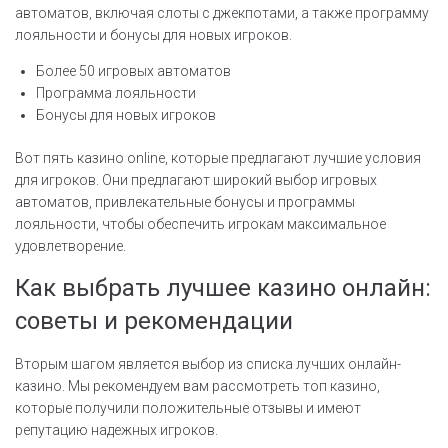
автоматов, включая слоты с джекпотами, а также программу
лояльности и бонусы для новых игроков.
Более 50 игровых автоматов
Программа лояльности
Бонусы для новых игроков
Вот пять казино online, которые предлагают лучшие условия
для игроков. Они предлагают широкий выбор игровых
автоматов, привлекательные бонусы и программы
лояльности, чтобы обеспечить игрокам максимальное
удовлетворение.
Как выбрать лучшее казино онлайн:
советы и рекомендации
Вторым шагом является выбор из списка лучших онлайн-
казино. Мы рекомендуем вам рассмотреть топ казино,
которые получили положительные отзывы и имеют
репутацию надежных игроков.