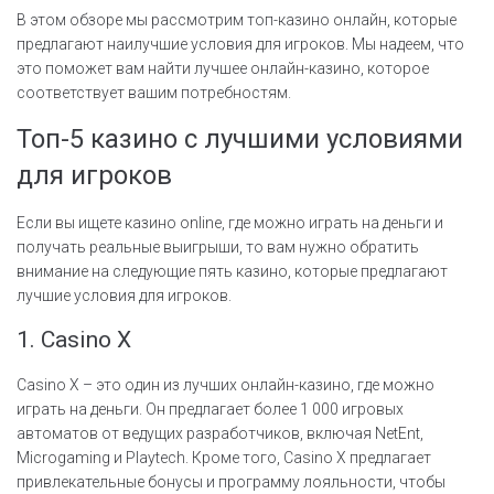
В этом обзоре мы рассмотрим топ-казино онлайн, которые
предлагают наилучшие условия для игроков. Мы надеем, что
это поможет вам найти лучшее онлайн-казино, которое
соответствует вашим потребностям.
Топ-5 казино с лучшими условиями
для игроков
Если вы ищете казино online, где можно играть на деньги и
получать реальные выигрыши, то вам нужно обратить
внимание на следующие пять казино, которые предлагают
лучшие условия для игроков.
1. Casino X
Casino X – это один из лучших онлайн-казино, где можно
играть на деньги. Он предлагает более 1 000 игровых
автоматов от ведущих разработчиков, включая NetEnt,
Microgaming и Playtech. Кроме того, Casino X предлагает
привлекательные бонусы и программу лояльности, чтобы