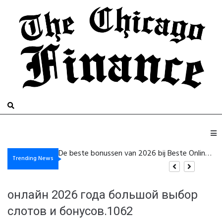
Vegasi
Gambling platform Internet-based: Practical Details for the purpose of Safer Electronic Gaming
Gaming site On-Line: How for Pick a single Platform plus Control Gambling Dangers
Trending News
онлайн 2026 года большой выбор
слотов и бонусов.1062