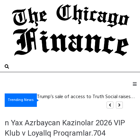
De beste bonussen van 2026 bij Beste Online Casino Zonder Cruks: wat zijn je
Trump’s sale of access to Truth Social raises eyebrows
Vegasino: Slots de Golpe Rápido para Victorias Cortas y de Alta Intensidad
Gambling platform Internet-based: Practical Details for the purpose of Safer Electronic Gaming
Trending News
n Yax Azrbaycan Kazinolar 2026 VIP
Klub v Loyallq Proqramlar.704