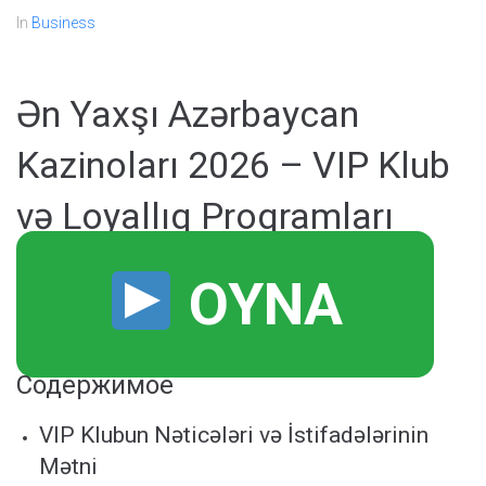
In
Business
Ən Yaxşı Azərbaycan
Kazinoları 2026 – VIP Klub
və Loyallıq Proqramları
OYNA
Содержимое
VIP Klubun Nəticələri və İstifadələrinin
Mətni