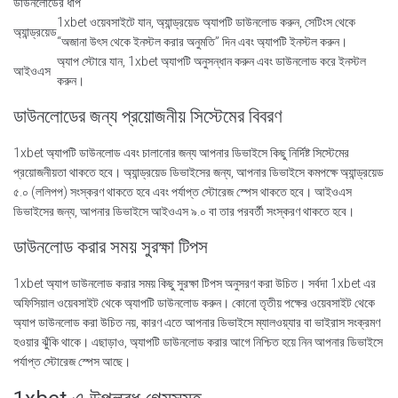
ডাউনলোডের ধাপ
1xbet ওয়েবসাইটে যান, অ্যান্ড্রয়েড অ্যাপটি ডাউনলোড করুন, সেটিংস থেকে
অ্যান্ড্রয়েড
“অজানা উৎস থেকে ইনস্টল করার অনুমতি” দিন এবং অ্যাপটি ইনস্টল করুন।
অ্যাপ স্টোরে যান, 1xbet অ্যাপটি অনুসন্ধান করুন এবং ডাউনলোড করে ইনস্টল
আইওএস
করুন।
ডাউনলোডের জন্য প্রয়োজনীয় সিস্টেমের বিবরণ
1xbet অ্যাপটি ডাউনলোড এবং চালানোর জন্য আপনার ডিভাইসে কিছু নির্দিষ্ট সিস্টেমের
প্রয়োজনীয়তা থাকতে হবে। অ্যান্ড্রয়েড ডিভাইসের জন্য, আপনার ডিভাইসে কমপক্ষে অ্যান্ড্রয়েড
৫.০ (ললিপপ) সংস্করণ থাকতে হবে এবং পর্যাপ্ত স্টোরেজ স্পেস থাকতে হবে। আইওএস
ডিভাইসের জন্য, আপনার ডিভাইসে আইওএস ৯.০ বা তার পরবর্তী সংস্করণ থাকতে হবে।
ডাউনলোড করার সময় সুরক্ষা টিপস
1xbet অ্যাপ ডাউনলোড করার সময় কিছু সুরক্ষা টিপস অনুসরণ করা উচিত। সর্বদা 1xbet এর
অফিসিয়াল ওয়েবসাইট থেকে অ্যাপটি ডাউনলোড করুন। কোনো তৃতীয় পক্ষের ওয়েবসাইট থেকে
অ্যাপ ডাউনলোড করা উচিত নয়, কারণ এতে আপনার ডিভাইসে ম্যালওয়্যার বা ভাইরাস সংক্রমণ
হওয়ার ঝুঁকি থাকে। এছাড়াও, অ্যাপটি ডাউনলোড করার আগে নিশ্চিত হয়ে নিন আপনার ডিভাইসে
পর্যাপ্ত স্টোরেজ স্পেস আছে।