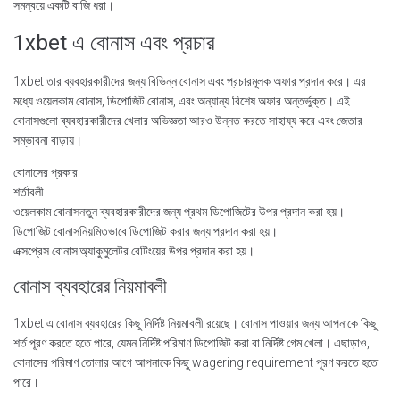
সমন্বয়ে একটি বাজি ধরা।
1xbet এ বোনাস এবং প্রচার
1xbet তার ব্যবহারকারীদের জন্য বিভিন্ন বোনাস এবং প্রচারমূলক অফার প্রদান করে। এর
মধ্যে ওয়েলকাম বোনাস, ডিপোজিট বোনাস, এবং অন্যান্য বিশেষ অফার অন্তর্ভুক্ত। এই
বোনাসগুলো ব্যবহারকারীদের খেলার অভিজ্ঞতা আরও উন্নত করতে সাহায্য করে এবং জেতার
সম্ভাবনা বাড়ায়।
বোনাসের প্রকার
শর্তাবলী
ওয়েলকাম বোনাস
নতুন ব্যবহারকারীদের জন্য প্রথম ডিপোজিটের উপর প্রদান করা হয়।
ডিপোজিট বোনাস
নিয়মিতভাবে ডিপোজিট করার জন্য প্রদান করা হয়।
এক্সপ্রেস বোনাস
অ্যাকুমুলেটর বেটিংয়ের উপর প্রদান করা হয়।
বোনাস ব্যবহারের নিয়মাবলী
1xbet এ বোনাস ব্যবহারের কিছু নির্দিষ্ট নিয়মাবলী রয়েছে। বোনাস পাওয়ার জন্য আপনাকে কিছু
শর্ত পূরণ করতে হতে পারে, যেমন নির্দিষ্ট পরিমাণ ডিপোজিট করা বা নির্দিষ্ট গেম খেলা। এছাড়াও,
বোনাসের পরিমাণ তোলার আগে আপনাকে কিছু wagering requirement পূরণ করতে হতে
পারে।