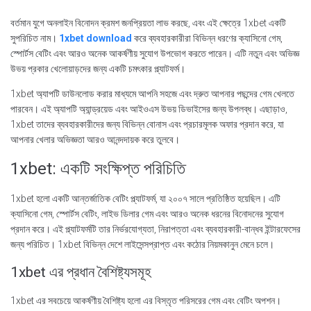
বর্তমান যুগে অনলাইন বিনোদন ক্রমশ জনপ্রিয়তা লাভ করছে, এবং এই ক্ষেত্রে 1xbet একটি
সুপরিচিত নাম।
1xbet download
করে ব্যবহারকারীরা বিভিন্ন ধরণের ক্যাসিনো গেম,
স্পোর্টস বেটিং এবং আরও অনেক আকর্ষণীয় সুযোগ উপভোগ করতে পারেন। এটি নতুন এবং অভিজ্ঞ
উভয় প্রকার খেলোয়াড়দের জন্য একটি চমৎকার প্ল্যাটফর্ম।
1xbet অ্যাপটি ডাউনলোড করার মাধ্যমে আপনি সহজে এবং দ্রুত আপনার পছন্দের গেম খেলতে
পারবেন। এই অ্যাপটি অ্যান্ড্রয়েড এবং আইওএস উভয় ডিভাইসের জন্য উপলব্ধ। এছাড়াও,
1xbet তাদের ব্যবহারকারীদের জন্য বিভিন্ন বোনাস এবং প্রচারমূলক অফার প্রদান করে, যা
আপনার খেলার অভিজ্ঞতা আরও আনন্দদায়ক করে তুলবে।
1xbet: একটি সংক্ষিপ্ত পরিচিতি
1xbet হলো একটি আন্তর্জাতিক বেটিং প্ল্যাটফর্ম, যা ২০০৭ সালে প্রতিষ্ঠিত হয়েছিল। এটি
ক্যাসিনো গেম, স্পোর্টস বেটিং, লাইভ ডিলার গেম এবং আরও অনেক ধরনের বিনোদনের সুযোগ
প্রদান করে। এই প্ল্যাটফর্মটি তার নির্ভরযোগ্যতা, নিরাপত্তা এবং ব্যবহারকারী-বান্ধব ইন্টারফেসের
জন্য পরিচিত। 1xbet বিভিন্ন দেশে লাইসেন্সপ্রাপ্ত এবং কঠোর নিয়মকানুন মেনে চলে।
1xbet এর প্রধান বৈশিষ্ট্যসমূহ
1xbet এর সবচেয়ে আকর্ষণীয় বৈশিষ্ট্য হলো এর বিস্তৃত পরিসরের গেম এবং বেটিং অপশন।