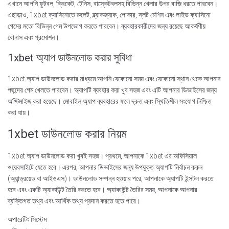
এখানে আপনি ফুটবল, ক্রিকেট, টেনিস, বাস্কেটবলসহ বিভিন্ন খেলার উপর বাজি ধরতে পারবেন।
এছাড়াও, 1xbet ক্যাসিনোতে রুলেট, ব্ল্যাকজ্যাক, পোকার, স্লট মেশিন এবং লাইভ ক্যাসিনো
গেমের মতো বিভিন্ন গেম উপভোগ করতে পারবেন। ব্যবহারকারীদের জন্য রয়েছে আকর্ষণীয়
বোনাস এবং প্রমোশন।
1xbet অ্যাপ ডাউনলোড করার সুবিধা
1xbet অ্যাপ ডাউনলোড করার মাধ্যমে আপনি যেকোনো সময় এবং যেকোনো স্থান থেকে আপনার
পছন্দের গেম খেলতে পারবেন। অ্যাপটি ব্যবহার করা খুব সহজ এবং এটি আপনার ডিভাইসের জন্য
অপ্টিমাইজ করা হয়েছে। মোবাইল অ্যাপ ব্যবহারের ফলে দ্রুত এবং স্থিতিশীল সংযোগ নিশ্চিত
করা যায়।
1xbet ডাউনলোড করার নিয়ম
1xbet অ্যাপ ডাউনলোড করা খুবই সহজ। প্রথমে, আপনাকে 1xbet এর অফিসিয়াল
ওয়েবসাইটে যেতে হবে। এরপর, আপনার ডিভাইসের জন্য উপযুক্ত অ্যাপটি নির্বাচন করুন
(অ্যান্ড্রয়েড বা আইওএস)। ডাউনলোড সম্পন্ন হওয়ার পরে, আপনাকে অ্যাপটি ইন্সটল করতে
হবে এবং একটি অ্যাকাউন্ট তৈরি করতে হবে। অ্যাকাউন্ট তৈরির সময়, আপনাকে আপনার
ব্যক্তিগত তথ্য এবং আর্থিক তথ্য প্রদান করতে হতে পারে।
অপারেটিং সিস্টেম